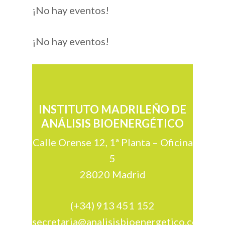
Bioenergético de Mad
¡No hay eventos!
El Análisis Bioenergét
¡No hay eventos!
Formación
Actividades
Publicaciones
INSTITUTO MADRILEÑO DE
ANÁLISIS BIOENERGÉTICO
Socios
Calle Orense 12, 1ª Planta – Oficina
Contacto
5
28020 Madrid
(+34) 913 451 152
secretaria@analisisbioenergetico.com