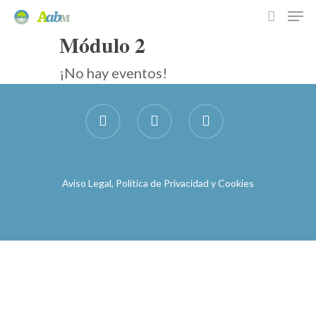
Módulo 2
¡No hay eventos!
Hit enter to search or ESC to close
Asociación de Análisis
Aviso Legal, Política de Privacidad y Cookies
Bioenergético de Mad
El Análisis Bioenergét
Formación
Actividades