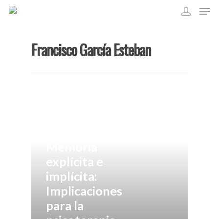
Francisco García Esteban
Hit enter to search or ESC to close
Francisco García Esteban
Memoria
explícita e
Asociación de Análisis
implícita:
Bioenergético de Mad
Implicaciones
El Análisis Bioenergét
para la