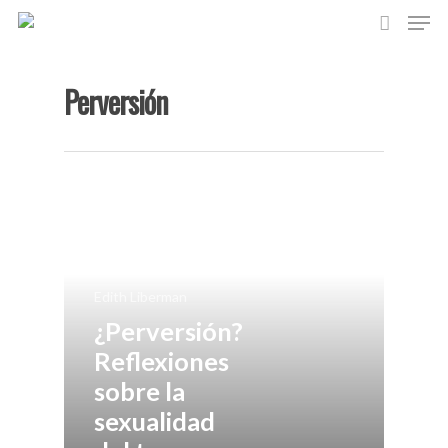
Perversión
Hit enter to search or ESC to close
Asociación de Análisis
Bioenergético de Mad
Edith Liberman
El Análisis Bioenergét
¿Perversión?
Reflexiones
Formación
sobre la
Actividades
sexualidad