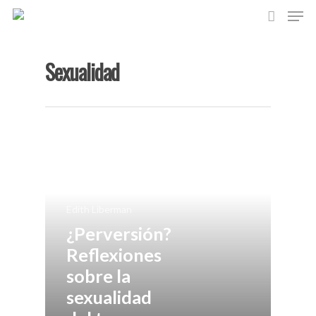
Sexualidad
Hit enter to search or ESC to close
Asociación de Análisis
Bioenergético de Mad
Edith Liberman
El Análisis Bioenergét
¿Perversión?
Reflexiones
Formación
sobre la
Actividades
sexualidad