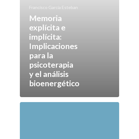
Francisco García Esteban
Memoria
explícita e
implícita:
Implicaciones
para la
Asociación de Análisis
psicoterapia
Bioenergético de Mad
y el análisis
bioenergético
El Análisis Bioenergét
Formación
Actividades
Publicaciones